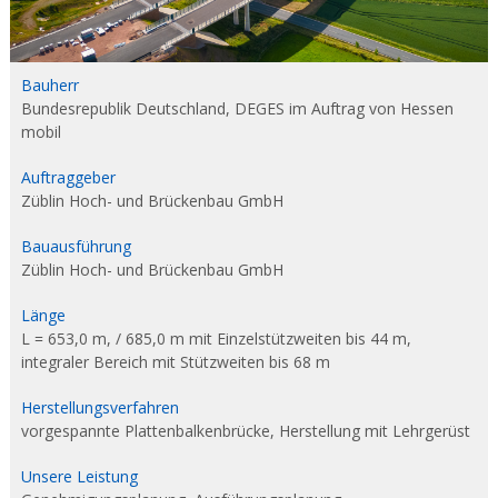
e
n
i
Bauherr
e
Bundesrepublik Deutschland, DEGES im Auftrag von Hessen
u
mobil
r
b
Auftraggeber
Züblin Hoch- und Brückenbau GmbH
ü
r
Bauausführung
o
Züblin Hoch- und Brückenbau GmbH
f
ü
Länge
r
L = 653,0 m, / 685,0 m mit Einzelstützweiten bis 44 m,
integraler Bereich mit Stützweiten bis 68 m
B
a
Herstellungsverfahren
u
vorgespannte Plattenbalkenbrücke, Herstellung mit Lehrgerüst
p
l
Unsere Leistung