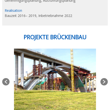
a
Genehmigungsplanung, Ausführungsplanung
n
Realisation
u
Bauzeit 2016– 2019, Inbetriebnahme 2022
n
g
PROJEKTE BRÜCKENBAU